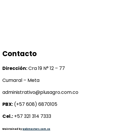
Productos
Conocenos
Tratamiento de datos
Manual de tratamiento de bases de datos
Contacto
Dirección:
Cra 19 N° 12 – 77
Cumaral – Meta
administrativo@plusagro.com.co
PBX:
(+57 608) 6870105
Cel.:
+57 321 314 7333
Maintained by
webmasters.com.co