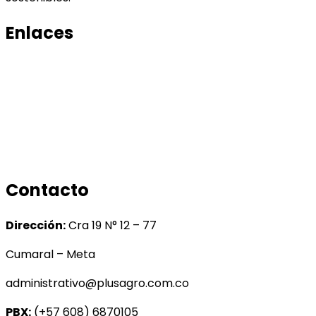
Enlaces
Productos
Conocenos
Tratamiento de datos
Manual de tratamiento de bases de datos
Contacto
Dirección:
Cra 19 N° 12 – 77
Cumaral – Meta
administrativo@plusagro.com.co
PBX:
(+57 608) 6870105