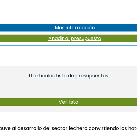
Más información
Añadir al presupuesto
0
artículos
Lista de presupuestos
Ver lista
ye al desarrollo del sector lechero convirtiendo los ha