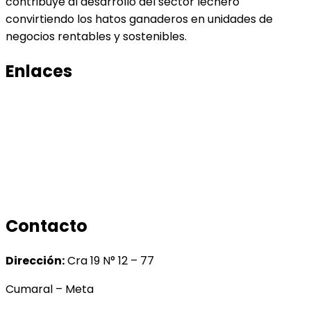
contribuye al desarrollo del sector lechero
convirtiendo los hatos ganaderos en unidades de
negocios rentables y sostenibles.
Enlaces
Productos
Conocenos
Tratamiento de datos
Manual de tratamiento de bases de datos
Contacto
Dirección:
Cra 19 N° 12 – 77
Cumaral – Meta