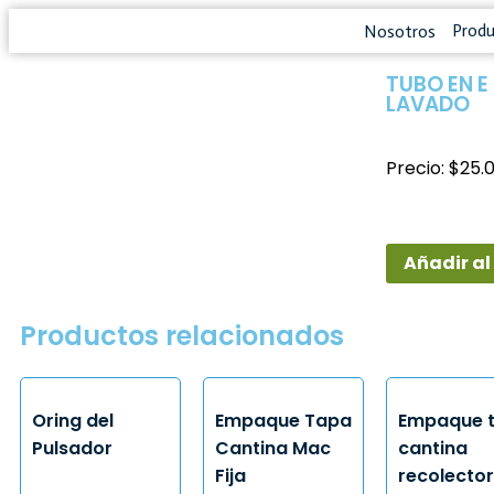
Prod
Nosotros
TUBO EN E
LAVADO
Precio: $25.
Añadir al
Productos relacionados
Oring del
Empaque Tapa
Empaque 
Pulsador
Cantina Mac
cantina
Fija
recolecto