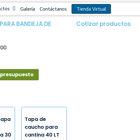
uctos
Galería
Contáctanos
Tienda Virtual
 PARA BANDEJA DE
Cotizar productos​
000
 presupuesto
tapa
Tapa de
caucho para
ra 30
cantina 40 LT