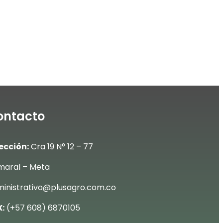
ontacto
ección:
Cra 19 N° 12 – 77
aral – Meta
inistrativo@plusagro.com.co
:
(+57 608) 6870105