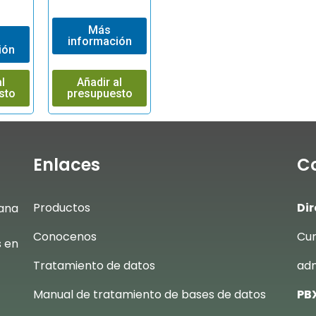
Más
información
ión
l
Añadir al
sto
presupuesto
Enlaces
C
Productos
Dir
ana
Conocenos
Cum
s en
Tratamiento de datos
adm
Manual de tratamiento de bases de datos
PBX