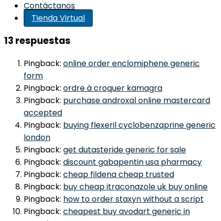
Contáctanos
Tienda Virtual
13 respuestas
Pingback:
online order enclomiphene generic
form
Pingback:
ordre à croquer kamagra
Pingback:
purchase androxal online mastercard
accepted
Pingback:
buying flexeril cyclobenzaprine generic
london
Pingback:
get dutasteride generic for sale
Pingback:
discount gabapentin usa pharmacy
Pingback:
cheap fildena cheap trusted
Pingback:
buy cheap itraconazole uk buy online
Pingback:
how to order staxyn without a script
Pingback:
cheapest buy avodart generic in