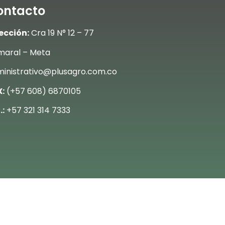
ontacto
ección:
Cra 19 N° 12 – 77
aral – Meta
inistrativo@plusagro.com.co
:
(+57 608) 6870105
.:
+57 321 314 7333