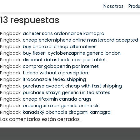
Nosotros
Prod
13 respuestas
Pingback:
acheter sans ordonnance kamagra
Pingback:
cheap enclomiphene online mastercard accepted
Pingback:
buy androxal cheap alternatives
Pingback:
buy flexeril cyclobenzaprine generic london
Pingback:
discount dutasteride cost per tablet
Pingback:
comprar gabapentin por internet
Pingback:
fildena without a presciption
Pingback:
itraconazole fedex shipping
Pingback:
purchase avodart cheap with fast shipping
Pingback:
purchase staxyn generic united states
Pingback:
cheap rifaximin canada drugs
Pingback:
ordering xifaxan generic online uk
Pingback:
kanadský obchod s drogami kamagra
Los comentarios están cerrados.