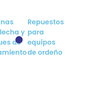
inas
Repuestos
lecha y
para
ues de
equipos
iamiento
de ordeño