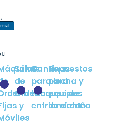
os
rtual
s
Máquinas
Salas
Cantinas
Repuestos
de
de
para lecha y
para
Ordeño
Ordeño
tanques de
equipos
Fijas y
enfriamiento
de ordeño
Móviles