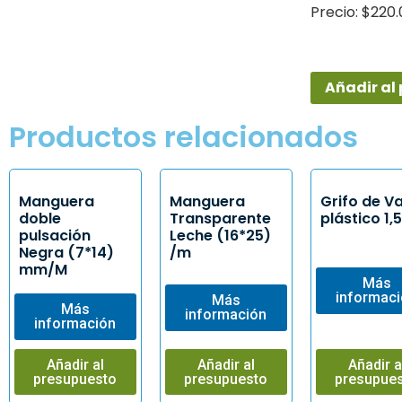
Precio: $220
Añadir al
Productos relacionados
Manguera
Manguera
Grifo de V
doble
Transparente
plástico 1,
pulsación
Leche (16*25)
Negra (7*14)
/m
mm/M
Más
informac
Más
Más
información
información
Añadir al
Añadir al
Añadir a
presupuesto
presupuesto
presupue