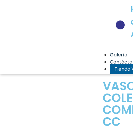
Galería
Contácta
Tienda V
VAS
COL
COMP
CC