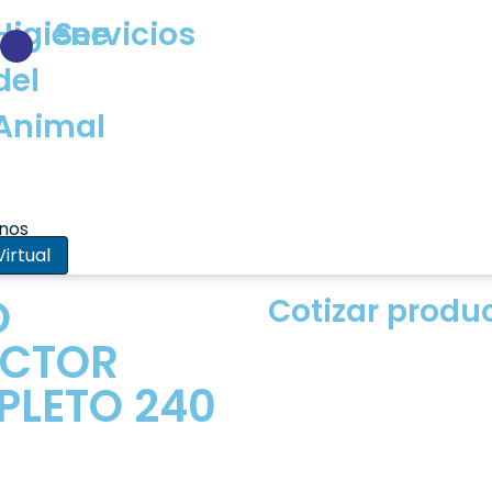
Higiene
Servicios
del
Animal
nos
irtual
O
Cotizar produc
ECTOR
LETO 240