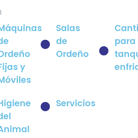
Máquinas
Salas
Cant
de
de
para 
Ordeño
Ordeño
tanq
Fijas y
enfr
Móviles
Higiene
Servicios
del
Animal