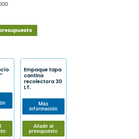
.000
 presupuesto
acío
Empaque tapa
5″
cantina
recolectora 30
LT.
ión
Más
información
l
Añadir al
sto
presupuesto