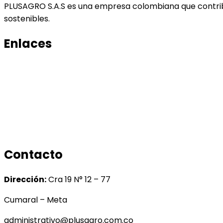
PLUSAGRO S.A.S es una empresa colombiana que contribu
sostenibles.
Enlaces
Productos
Conocenos
Tratamiento de datos
Manual de tratamiento de bases de datos
Contacto
Dirección:
Cra 19 N° 12 – 77
Cumaral – Meta
administrativo@plusagro.com.co