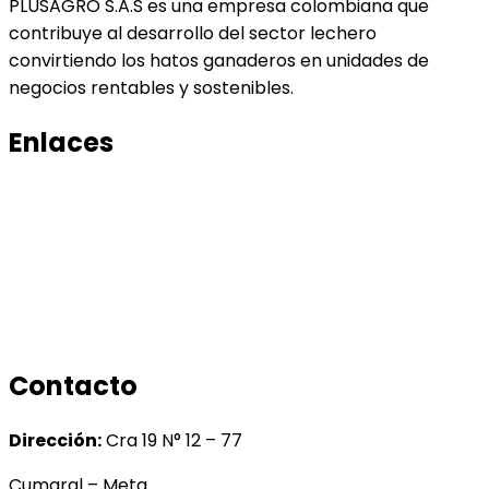
PLUSAGRO S.A.S es una empresa colombiana que
contribuye al desarrollo del sector lechero
convirtiendo los hatos ganaderos en unidades de
negocios rentables y sostenibles.
Enlaces
Productos
Conocenos
Tratamiento de datos
Manual de tratamiento de bases de datos
Contacto
Dirección:
Cra 19 N° 12 – 77
Cumaral – Meta