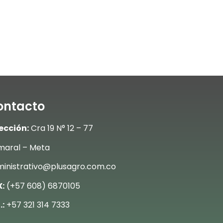
ontacto
ección:
Cra 19 N° 12 – 77
aral – Meta
inistrativo@plusagro.com.co
:
(+57 608) 6870105
.:
+57 321 314 7333