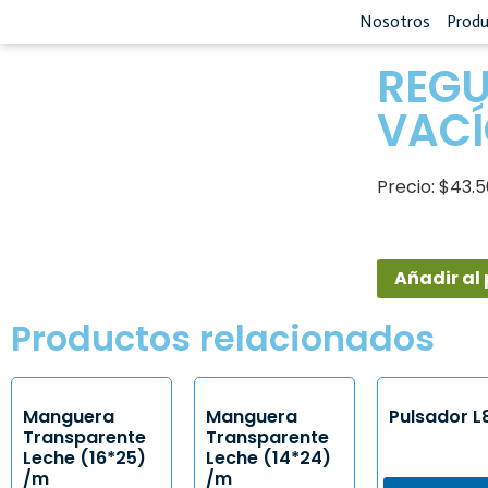
Nosotros
Prod
REGU
VACÍ
Precio: $43.
Añadir al
Productos relacionados
Manguera
Manguera
Pulsador L
Transparente
Transparente
Leche (16*25)
Leche (14*24)
/m
/m