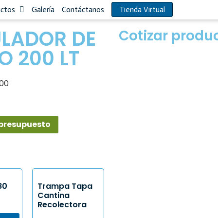
uctos
Galería
Contáctanos
Tienda Virtual
LADOR DE
Cotizar produc
O 200 LT
500
 presupuesto
80
Trampa Tapa
Cantina
Recolectora