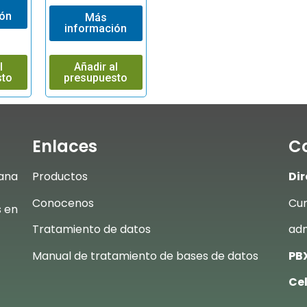
ión
Más
información
l
Añadir al
sto
presupuesto
Enlaces
C
ana
Productos
Dir
Conocenos
Cum
s en
Tratamiento de datos
adm
Manual de tratamiento de bases de datos
PBX
Cel