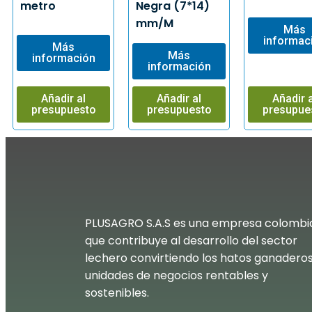
metro
Negra (7*14)
mm/M
Más
informac
Más
Más
información
información
Añadir al
Añadir al
Añadir a
presupuesto
presupuesto
presupue
PLUSAGRO S.A.S es una empresa colombi
que contribuye al desarrollo del sector
lechero convirtiendo los hatos ganadero
unidades de negocios rentables y
sostenibles.