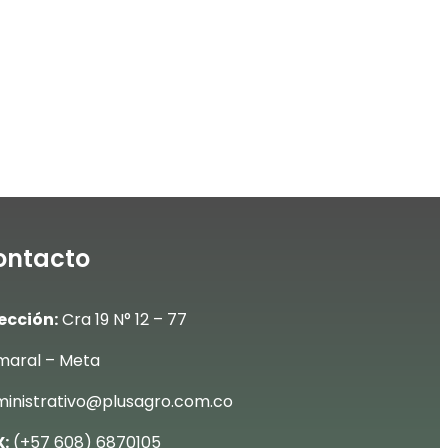
ontacto
ección:
Cra 19 N° 12 – 77
aral – Meta
inistrativo@plusagro.com.co
:
(+57 608) 6870105