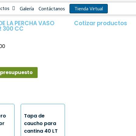
uctos
Galería
Contáctanos
Tienda Virtual
DE LA PERCHA VASO
Cotizar productos​
 300 CC
500
 presupuesto
ero
Tapa de
or
caucho para
cantina 40 LT