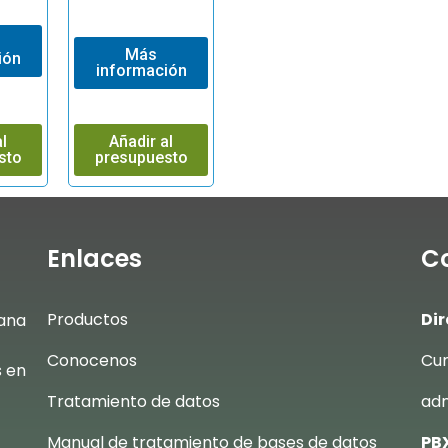
Más
ión
información
l
Añadir al
sto
presupuesto
Enlaces
C
Productos
Dir
ana
Conocenos
Cum
s en
Tratamiento de datos
adm
Manual de tratamiento de bases de datos
PBX