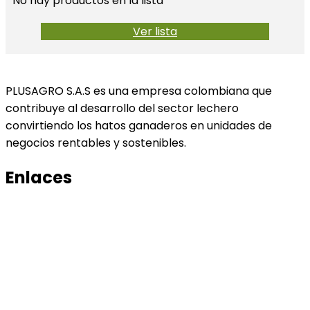
No hay productos en la lista
Ver lista
PLUSAGRO S.A.S es una empresa colombiana que
contribuye al desarrollo del sector lechero
convirtiendo los hatos ganaderos en unidades de
negocios rentables y sostenibles.
Enlaces
Productos
Conocenos
Tratamiento de datos
Manual de tratamiento de bases de datos