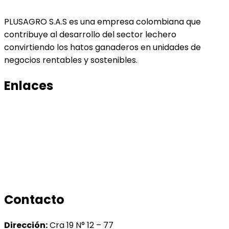
PLUSAGRO S.A.S es una empresa colombiana que
contribuye al desarrollo del sector lechero
convirtiendo los hatos ganaderos en unidades de
negocios rentables y sostenibles.
Enlaces
Productos
Conocenos
Tratamiento de datos
Manual de tratamiento de bases de datos
Contacto
Dirección:
Cra 19 N° 12 – 77