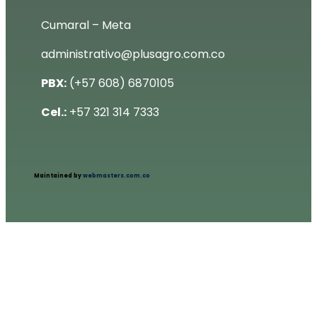
Cumaral – Meta
administrativo@plusagro.com.co
PBX:
(+57 608) 6870105
Cel.:
+57 321 314 7333
Maintained by
webmasters.com.co