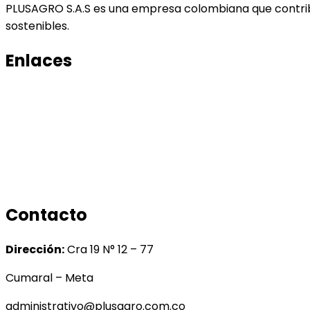
PLUSAGRO S.A.S es una empresa colombiana que contribu
sostenibles.
Enlaces
Productos
Conocenos
Tratamiento de datos
Manual de tratamiento de bases de datos
Contacto
Dirección:
Cra 19 N° 12 – 77
Cumaral – Meta
administrativo@plusagro.com.co